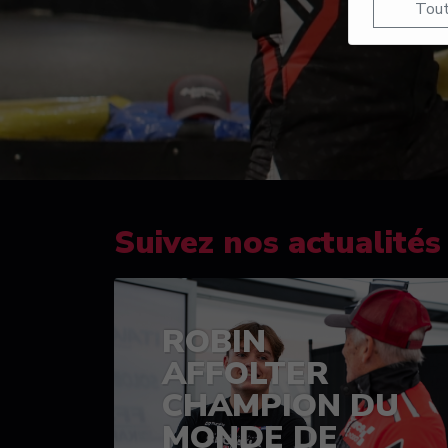
Tout
Suivez nos actualités
ROBIN
AFFOLTER
CHAMPION DU
MONDE DE