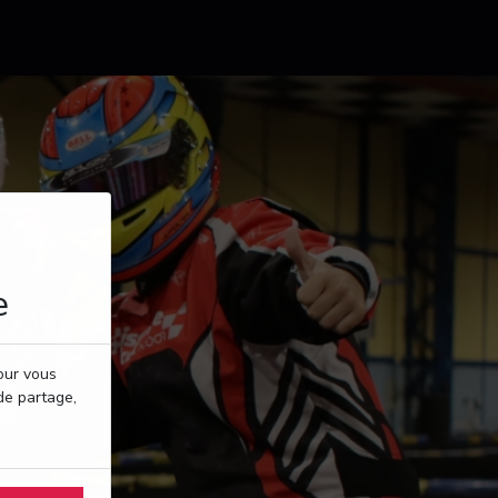
e
pour vous
de partage,