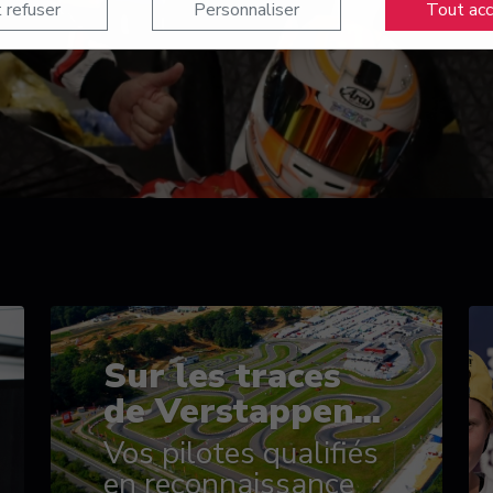
 refuser
Personnaliser
Tout ac
Sur les traces
de Verstappen...
Vos pilotes qualifiés
en reconnaissance