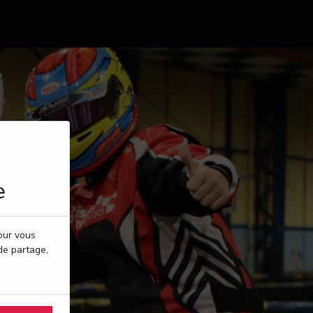
e
pour vous
de partage,