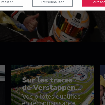
 refuser
Personnaliser
Tout ac
Sur les traces
de Verstappen...
Vos pilotes qualifiés
en reconnaissance