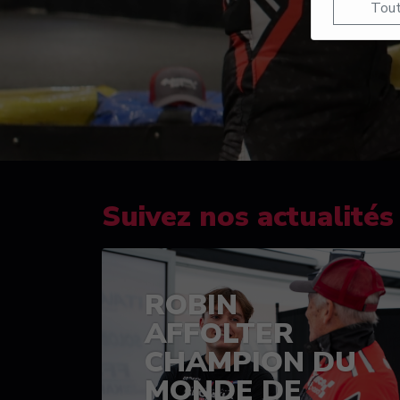
Tout
Suivez nos actualités
ROBIN
AFFOLTER
CHAMPION DU
MONDE DE