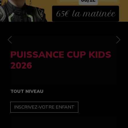
Previous
Nex
FELINE CUP 100%
féminine
TOUT NIVEAU
INSCRIPTION