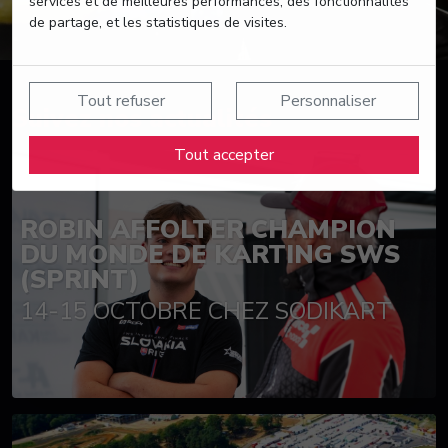
services et de meilleures performances, des fonctionnalités
de partage, et les statistiques de visites.
Tout refuser
Personnaliser
Suivez nos actualités
Tout accepter
ROBIN AFFOLTER CHAMPION
DU MONDE DE KARTING SWS
(SPRINT)
14-15 OCTOBRE CHEZ SODIKART