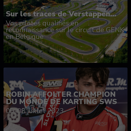
Sur les traces de Verstappen...
Vos pilotes qualifiés en
reconnaissance sur le circuit de GENK
en Belgique
ROBIN AFFOLTER CHAMPION
DU MONDE DE KARTING SWS
05-08 juillet 2023