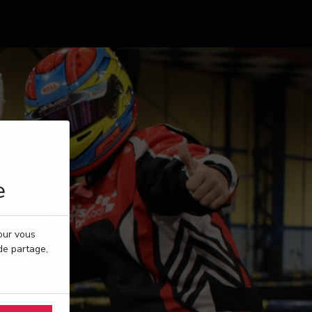
e
pour vous
de partage,