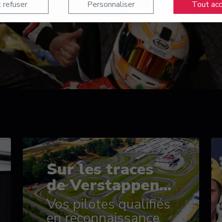
 refuser
Personnaliser
Tout ac
Sur les traces
de Verstappen...
Vos pilotes qualifiés
en reconnaissance