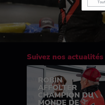
Tout
Suivez nos actualités
ROBIN
AFFOLTER
CHAMPION DU
MONDE DE