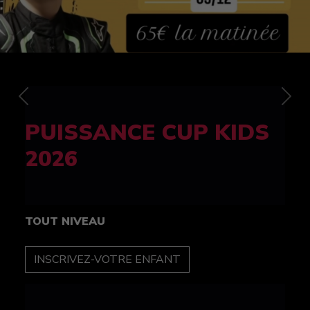
Previous
Nex
FELINE CUP 100%
féminine
TOUT NIVEAU
INSCRIPTION