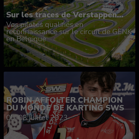
Sur les traces de Verstappen...
Vos pilotes qualifiés en
reconnaissance sur le circuit de GENK
en Belgique
ROBIN AFFOLTER CHAMPION
DU MONDE DE KARTING SWS
05-08 juillet 2023