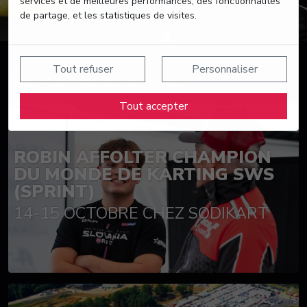
services et de meilleures performances, des fonctionnalités
de partage, et les statistiques de visites.
Tout refuser
Personnaliser
Suivez nos actualités
Tout accepter
ROBIN AFFOLTER CHAMPION
DU MONDE DE KARTING SWS
(SPRINT)
14-15 OCTOBRE CHEZ SODIKART