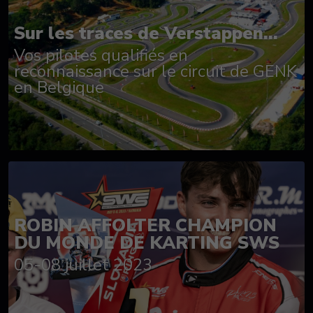
Sur les traces de Verstappen...
Vos pilotes qualifiés en
reconnaissance sur le circuit de GENK
en Belgique
ROBIN AFFOLTER CHAMPION
DU MONDE DE KARTING SWS
05-08 juillet 2023