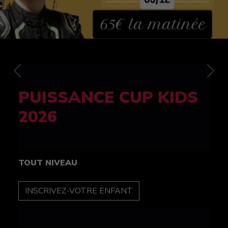
Previous
Nex
FELINE CUP 100%
féminine
TOUT NIVEAU
INSCRIPTION