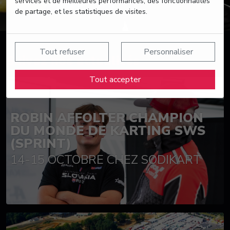
services et de meilleures performances, des fonctionnalités
de partage, et les statistiques de visites.
Tout refuser
Personnaliser
Suivez nos actualités
Tout accepter
ROBIN AFFOLTER CHAMPION
DU MONDE DE KARTING SWS
(SPRINT)
14-15 OCTOBRE CHEZ SODIKART