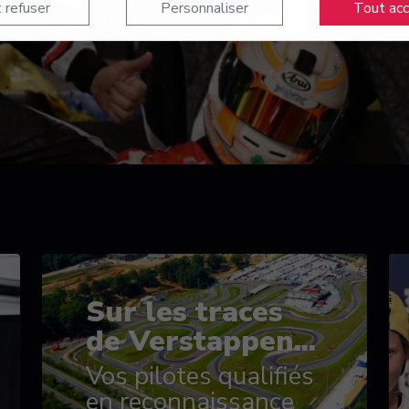
 refuser
Personnaliser
Tout ac
Sur les traces
de Verstappen...
Vos pilotes qualifiés
en reconnaissance