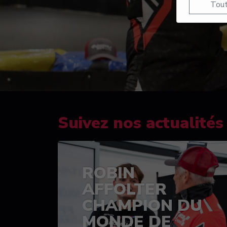
Tout
Suivez nos actualités
ROBIN
AFFOLTER
CHAMPION DU
MONDE DE