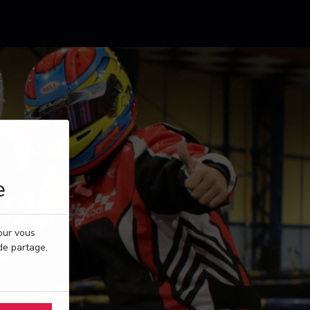
e
pour vous
de partage,