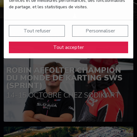
services et de meilleures performances, des fonctionnalités
de partage, et les statistiques de visites.
Tout refuser
Personnaliser
Suivez nos actualités
Tout accepter
ROBIN AFFOLTER CHAMPION
DU MONDE DE KARTING SWS
(SPRINT)
14-15 OCTOBRE CHEZ SODIKART