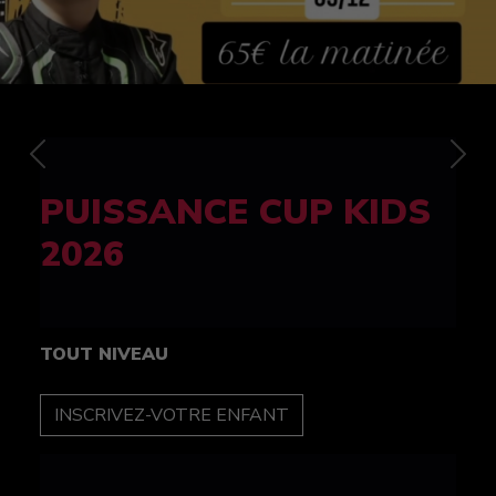
Previous
Nex
FELINE CUP 100%
féminine
TOUT NIVEAU
INSCRIPTION