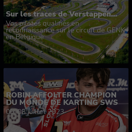
Sur les traces de Verstappen...
Vos pilotes qualifiés en
reconnaissance sur le circuit de GENK
en Belgique
ROBIN AFFOLTER CHAMPION
DU MONDE DE KARTING SWS
05-08 juillet 2023