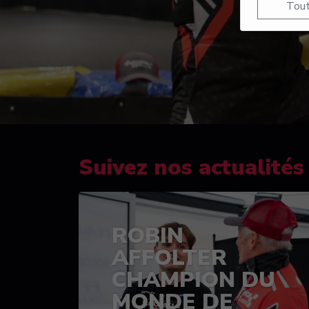
Tout
Suivez nos actualités
ROBIN
AFFOLTER
CHAMPION DU
MONDE DE