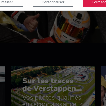
 refuser
Personnaliser
Tout ac
Sur les traces
de Verstappen...
Vos pilotes qualifiés
en reconnaissance