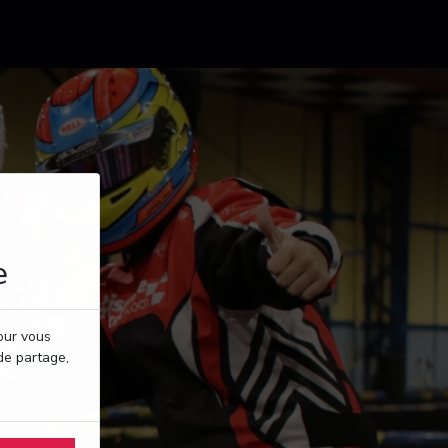
e
pour vous
de partage,