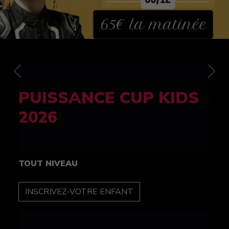
Previous
Nex
FELINE CUP 100%
féminine
TOUT NIVEAU
INSCRIPTION