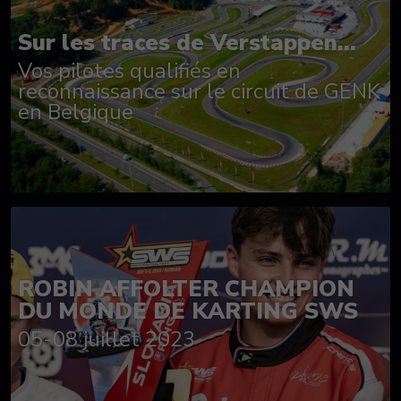
Sur les traces de Verstappen...
Vos pilotes qualifiés en
reconnaissance sur le circuit de GENK
en Belgique
ROBIN AFFOLTER CHAMPION
DU MONDE DE KARTING SWS
05-08 juillet 2023