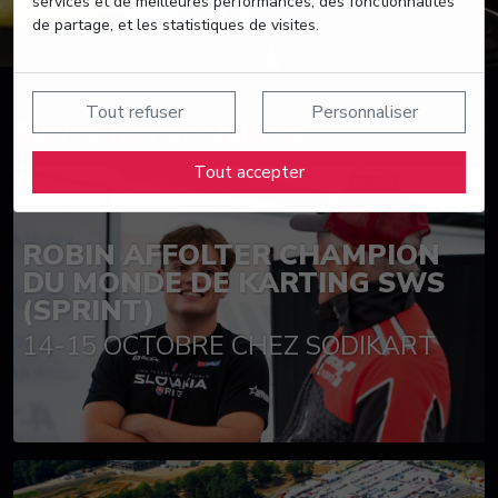
services et de meilleures performances, des fonctionnalités
de partage, et les statistiques de visites.
Tout refuser
Personnaliser
Suivez nos actualités
Tout accepter
ROBIN AFFOLTER CHAMPION
DU MONDE DE KARTING SWS
(SPRINT)
14-15 OCTOBRE CHEZ SODIKART