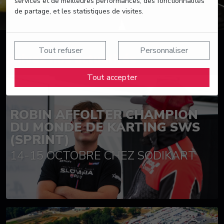
services et de meilleures performances, des fonctionnalités
de partage, et les statistiques de visites.
Tout refuser
Personnaliser
Suivez nos actualités
Tout accepter
ROBIN AFFOLTER CHAMPION
DU MONDE DE KARTING SWS
(SPRINT)
14-15 OCTOBRE CHEZ SODIKART