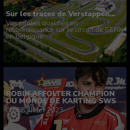
Sur les traces de Verstappen...
Vos pilotes qualifiés en
reconnaissance sur le circuit de GENK
en Belgique
ROBIN AFFOLTER CHAMPION
DU MONDE DE KARTING SWS
05-08 juillet 2023