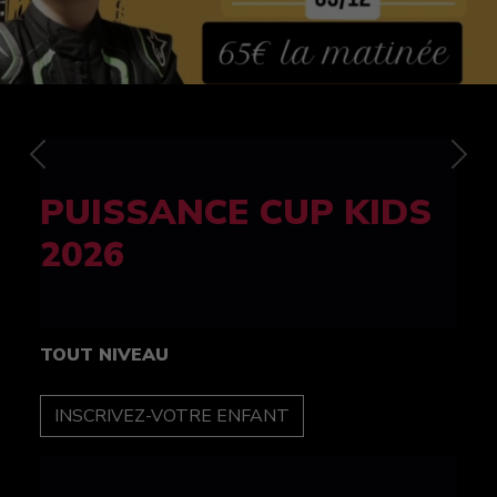
Previous
Nex
FELINE CUP 100%
féminine
TOUT NIVEAU
INSCRIPTION