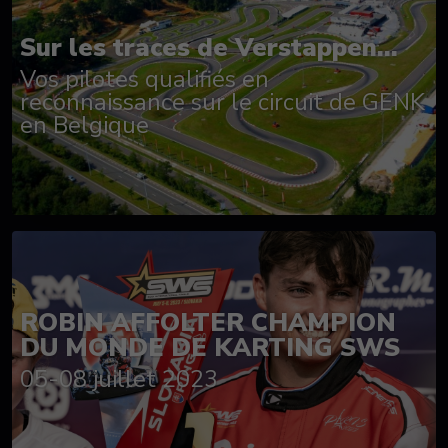
Sur les traces de Verstappen...
Vos pilotes qualifiés en
reconnaissance sur le circuit de GENK
en Belgique
ROBIN AFFOLTER CHAMPION
DU MONDE DE KARTING SWS
05-08 juillet 2023