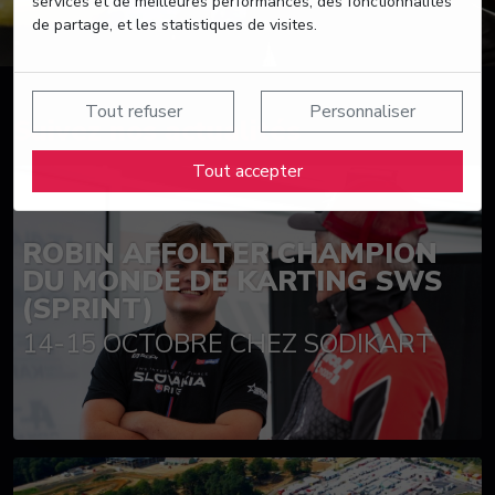
services et de meilleures performances, des fonctionnalités
de partage, et les statistiques de visites.
Tout refuser
Personnaliser
Suivez nos actualités
Tout accepter
ROBIN AFFOLTER CHAMPION
DU MONDE DE KARTING SWS
(SPRINT)
14-15 OCTOBRE CHEZ SODIKART