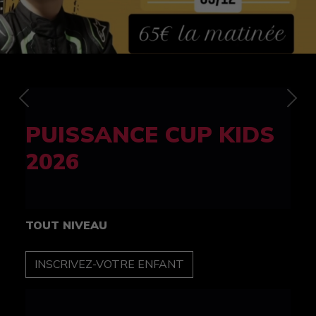
Previous
Nex
FELINE CUP 100%
féminine
TOUT NIVEAU
INSCRIPTION