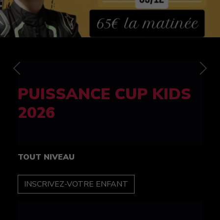
Previous
Nex
FELINE CUP 100%
féminine
TOUT NIVEAU
INSCRIPTION