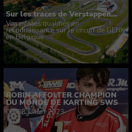
Sur les traces de Verstappen...
Vos pilotes qualifiés en
reconnaissance sur le circuit de GENK
en Belgique
ROBIN AFFOLTER CHAMPION
DU MONDE DE KARTING SWS
05-08 juillet 2023