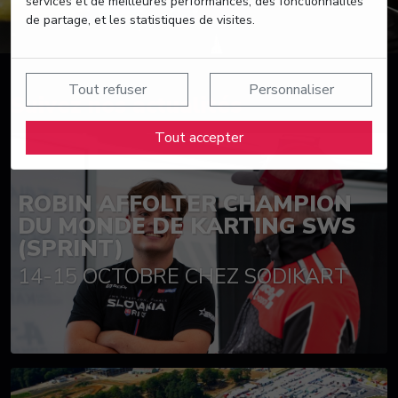
services et de meilleures performances, des fonctionnalités
de partage, et les statistiques de visites.
Tout refuser
Personnaliser
Suivez nos actualités
Tout accepter
ROBIN AFFOLTER CHAMPION
DU MONDE DE KARTING SWS
(SPRINT)
14-15 OCTOBRE CHEZ SODIKART