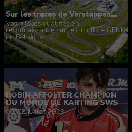
Sur les traces de Verstappen...
Vos pilotes qualifiés en
reconnaissance sur le circuit de GENK
en Belgique
ROBIN AFFOLTER CHAMPION
DU MONDE DE KARTING SWS
05-08 juillet 2023