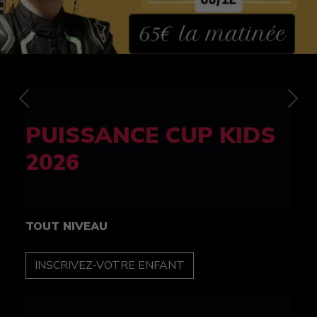
Previous
Nex
FELINE CUP 100%
féminine
TOUT NIVEAU
INSCRIPTION