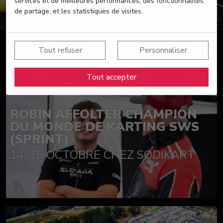
services et de meilleures performances, des fonctionnalités
de partage, et les statistiques de visites.
Tout refuser
Personnaliser
Suivez nos actualités
Tout accepter
ROBIN AFFOLTER CHAMPION
DU MONDE DE KARTING SWS
(SPRINT)
14-15 OCTOBRE CHEZ SODIKART