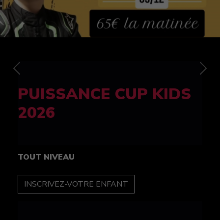
Previous
Nex
FELINE CUP 100%
féminine
TOUT NIVEAU
INSCRIPTION