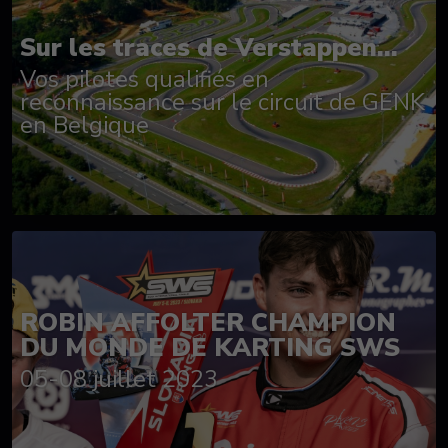
Sur les traces de Verstappen...
Vos pilotes qualifiés en
reconnaissance sur le circuit de GENK
en Belgique
ROBIN AFFOLTER CHAMPION
DU MONDE DE KARTING SWS
05-08 juillet 2023