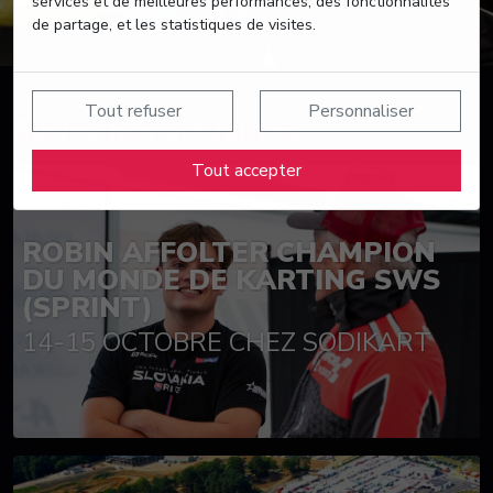
services et de meilleures performances, des fonctionnalités
de partage, et les statistiques de visites.
Tout refuser
Personnaliser
Suivez nos actualités
Tout accepter
ROBIN AFFOLTER CHAMPION
DU MONDE DE KARTING SWS
(SPRINT)
14-15 OCTOBRE CHEZ SODIKART