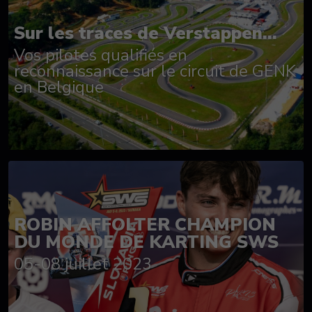
Sur les traces de Verstappen...
Vos pilotes qualifiés en
reconnaissance sur le circuit de GENK
en Belgique
ROBIN AFFOLTER CHAMPION
DU MONDE DE KARTING SWS
05-08 juillet 2023