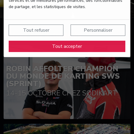
services et de meilleures performances, des fonctionnalités
de partage, et les statistiques de visites.
Tout refuser
Personnaliser
Suivez nos actualités
Tout accepter
ROBIN AFFOLTER CHAMPION
DU MONDE DE KARTING SWS
(SPRINT)
14-15 OCTOBRE CHEZ SODIKART