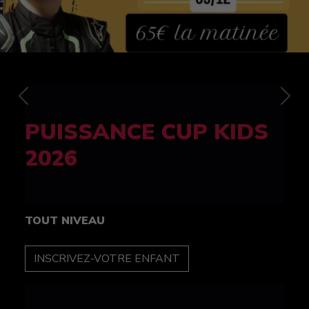
Previous
Nex
FELINE CUP 100%
féminine
TOUT NIVEAU
INSCRIPTION