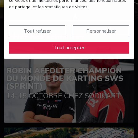
services et de meilleures performances, des fonctionnalités
de partage, et les statistiques de visites.
Tout refuser
Personnaliser
Suivez nos actualités
Tout accepter
ROBIN AFFOLTER CHAMPION
DU MONDE DE KARTING SWS
(SPRINT)
14-15 OCTOBRE CHEZ SODIKART