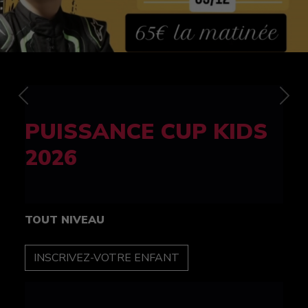
Previous
Nex
FELINE CUP 100%
féminine
TOUT NIVEAU
INSCRIPTION