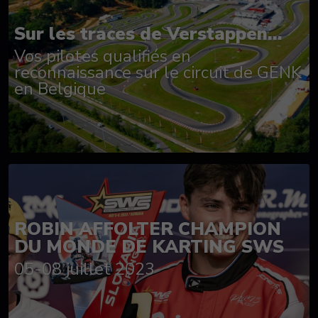
Sur les traces de Verstappen...
Vos pilotes qualifiés en
reconnaissance sur le circuit de GENK
en Belgique
ROBIN AFFOLTER CHAMPION
DU MONDE DE KARTING SWS
05-08 juillet 2023