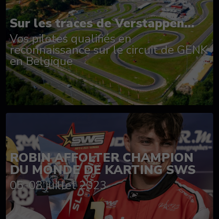
Sur les traces de Verstappen...
Vos pilotes qualifiés en
reconnaissance sur le circuit de GENK
en Belgique
ROBIN AFFOLTER CHAMPION
DU MONDE DE KARTING SWS
05-08 juillet 2023