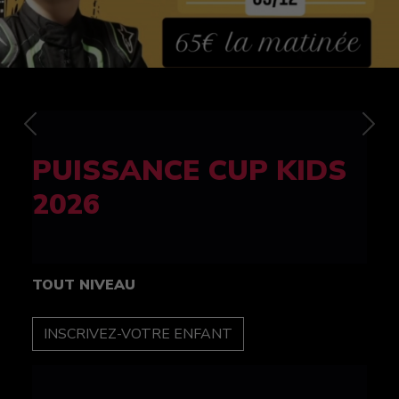
Previous
Nex
FELINE CUP 100%
féminine
TOUT NIVEAU
INSCRIPTION