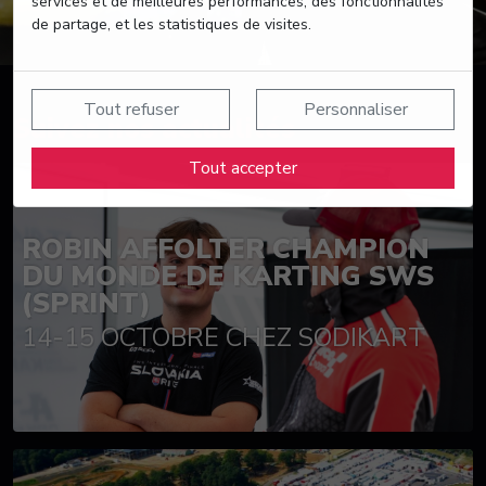
services et de meilleures performances, des fonctionnalités
de partage, et les statistiques de visites.
Tout refuser
Personnaliser
Suivez nos actualités
Tout accepter
ROBIN AFFOLTER CHAMPION
DU MONDE DE KARTING SWS
(SPRINT)
14-15 OCTOBRE CHEZ SODIKART