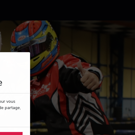
e
pour vous
de partage,