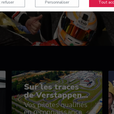
 refuser
Personnaliser
Tout ac
Sur les traces
de Verstappen...
Vos pilotes qualifiés
en reconnaissance