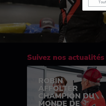
Tout
Suivez nos actualités
ROBIN
AFFOLTER
CHAMPION DU
MONDE DE