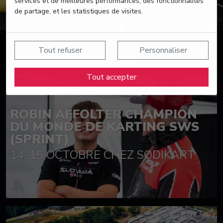
services et de meilleures performances, des fonctionnalités
de partage, et les statistiques de visites.
Tout refuser
Personnaliser
Suivez nos actualités
Tout accepter
ROBIN AFFOLTER CHAMPION
DU MONDE DE KARTING SWS
(SPRINT)
14-15 OCTOBRE CHEZ SODIKART