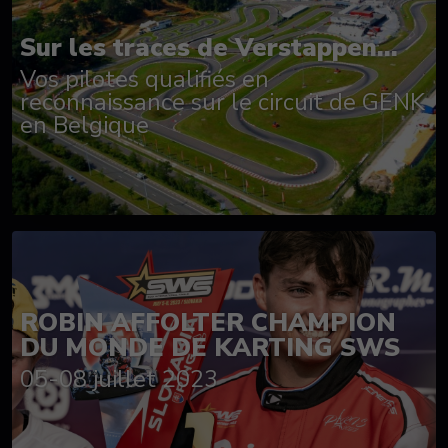
Sur les traces de Verstappen...
Vos pilotes qualifiés en
reconnaissance sur le circuit de GENK
en Belgique
ROBIN AFFOLTER CHAMPION
DU MONDE DE KARTING SWS
05-08 juillet 2023