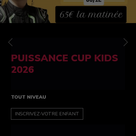
Previous
Nex
FELINE CUP 100%
féminine
TOUT NIVEAU
INSCRIPTION