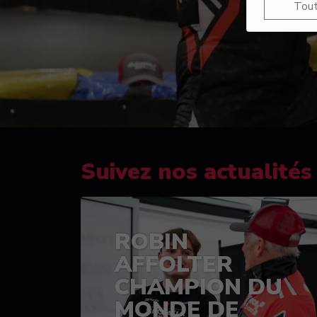
Tout
Suivez nos actualités
ROBIN
AFFOLTER
CHAMPION DU
MONDE DE