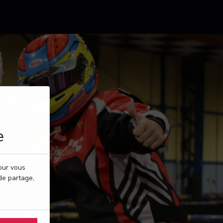
e
pour vous
de partage,