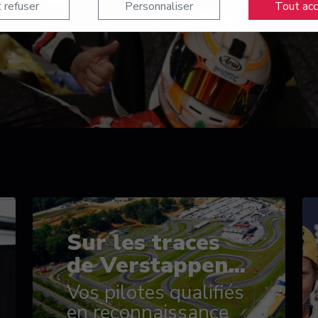
 refuser
Personnaliser
Tout ac
Sur les traces
de Verstappen...
Vos pilotes qualifiés
en reconnaissance