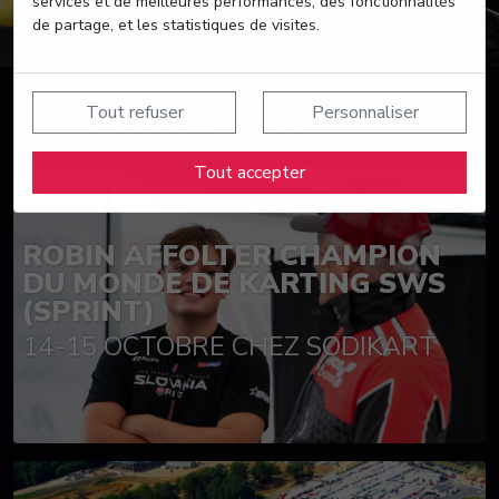
services et de meilleures performances, des fonctionnalités
de partage, et les statistiques de visites.
Tout refuser
Personnaliser
Suivez nos actualités
Tout accepter
ROBIN AFFOLTER CHAMPION
DU MONDE DE KARTING SWS
(SPRINT)
14-15 OCTOBRE CHEZ SODIKART