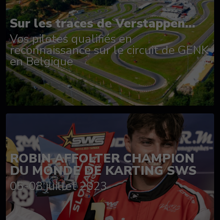
Sur les traces de Verstappen...
Vos pilotes qualifiés en
reconnaissance sur le circuit de GENK
en Belgique
ROBIN AFFOLTER CHAMPION
DU MONDE DE KARTING SWS
05-08 juillet 2023