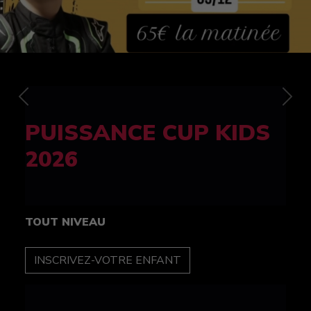
Previous
Nex
FELINE CUP 100%
féminine
TOUT NIVEAU
INSCRIPTION