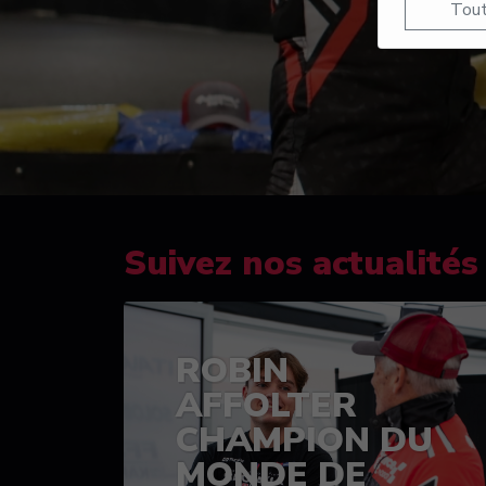
Tout
Suivez nos actualités
ROBIN
AFFOLTER
CHAMPION DU
MONDE DE