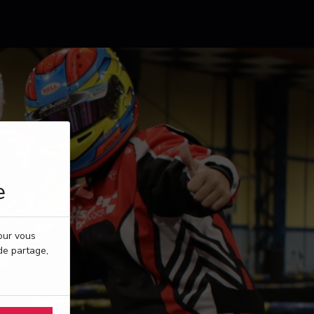
e
pour vous
de partage,