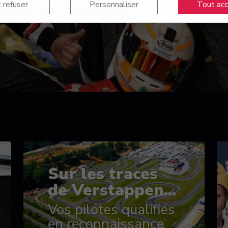
 refuser
Personnaliser
Tout ac
Sur les traces
de Verstappen...
Vos pilotes qualifiés
en reconnaissance