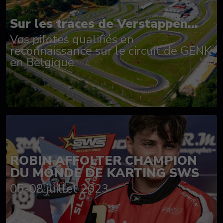
Sur les traces de Verstappen...
Vos pilotes qualifiés en
reconnaissance sur le circuit de GENK
en Belgique
ROBIN AFFOLTER CHAMPION
DU MONDE DE KARTING SWS
05-08 juillet 2023