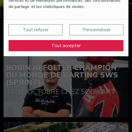
services et de meilleures performances, des fonctionnalités
de partage, et les statistiques de visites.
Tout refuser
Personnaliser
Suivez nos actualités
Tout accepter
ROBIN AFFOLTER CHAMPION
DU MONDE DE KARTING SWS
(SPRINT)
14-15 OCTOBRE CHEZ SODIKART