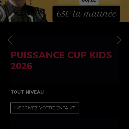
Previous
Nex
FELINE CUP 100%
féminine
TOUT NIVEAU
INSCRIPTION