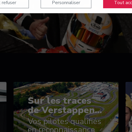
 refuser
Personnaliser
Tout ac
Sur les traces
de Verstappen...
Vos pilotes qualifiés
en reconnaissance