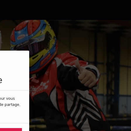
e
pour vous
de partage,