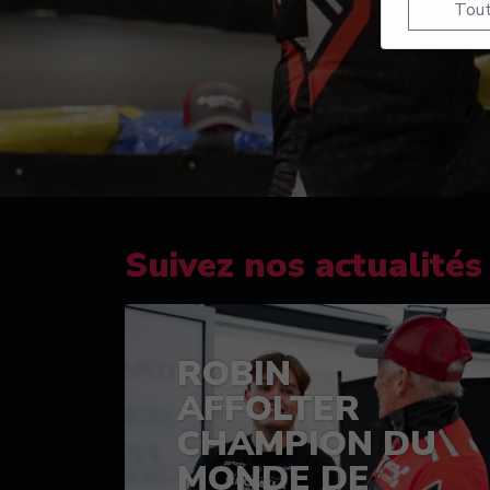
Tout
Suivez nos actualités
ROBIN
AFFOLTER
CHAMPION DU
MONDE DE