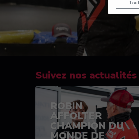
Tout
Suivez nos actualités
ROBIN
AFFOLTER
CHAMPION DU
MONDE DE