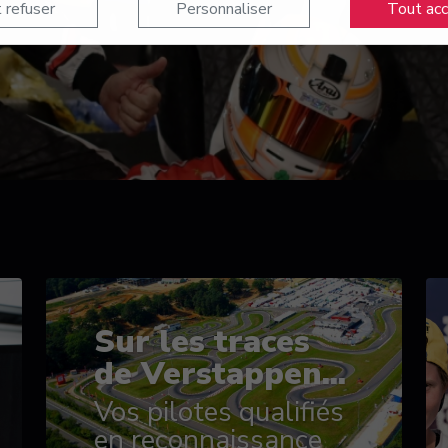
 refuser
Personnaliser
Tout ac
Sur les traces
de Verstappen...
Vos pilotes qualifiés
en reconnaissance