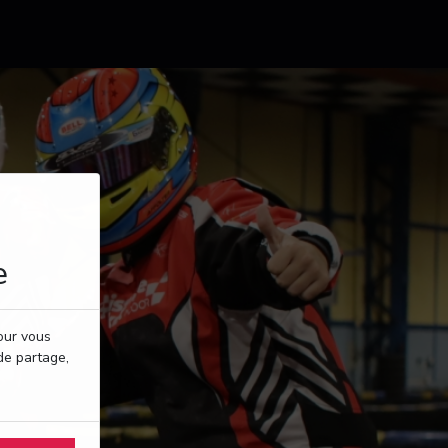
e
pour vous
de partage,