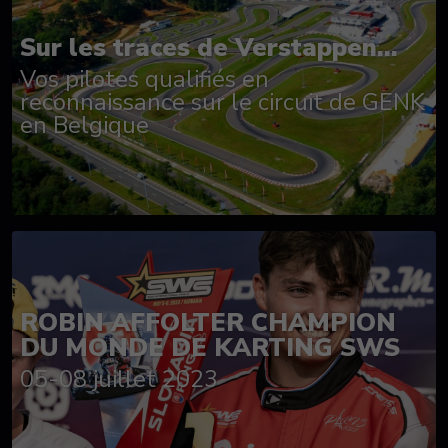
Sur les traces de Verstappen...
Vos pilotes qualifiés en
reconnaissance sur le circuit de GENK
en Belgique
ROBIN AFFOLTER CHAMPION
DU MONDE DE KARTING SWS
05-08 juillet 2023