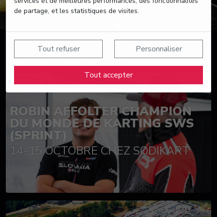
services et de meilleures performances, des fonctionnalités
de partage, et les statistiques de visites.
Tout refuser
Personnaliser
Suivez nos actualités
Tout accepter
ROBIN AFFOLTER CHAMPION
DU MONDE DE KARTING SWS
(SPRINT)
14-15 OCTOBRE CHEZ SODIKART