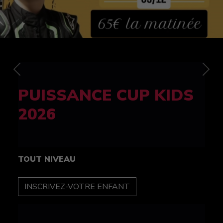
Previous
Nex
FELINE CUP 100%
féminine
TOUT NIVEAU
INSCRIPTION