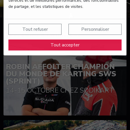
services et de meilleures performances, des fonctionnalités
de partage, et les statistiques de visites.
Tout refuser
Personnaliser
Suivez nos actualités
Tout accepter
ROBIN AFFOLTER CHAMPION
DU MONDE DE KARTING SWS
(SPRINT)
14-15 OCTOBRE CHEZ SODIKART