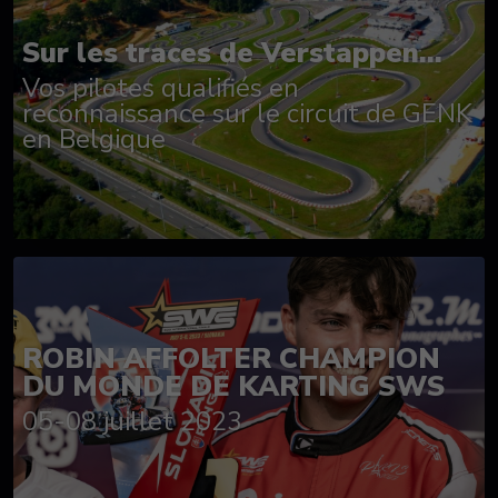
Sur les traces de Verstappen...
Vos pilotes qualifiés en
reconnaissance sur le circuit de GENK
en Belgique
ROBIN AFFOLTER CHAMPION
DU MONDE DE KARTING SWS
05-08 juillet 2023