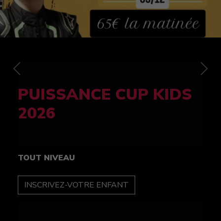
Previous
Nex
FELINE CUP 100%
féminine
TOUT NIVEAU
INSCRIPTION