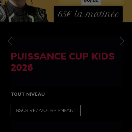
Previous
Nex
FELINE CUP 100%
féminine
TOUT NIVEAU
INSCRIPTION