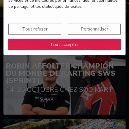
services et de meilleures performances, des fonctionnalités
de partage, et les statistiques de visites.
Tout refuser
Personnaliser
Suivez nos actualités
Tout accepter
ROBIN AFFOLTER CHAMPION
DU MONDE DE KARTING SWS
(SPRINT)
14-15 OCTOBRE CHEZ SODIKART