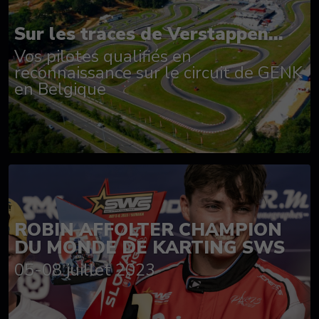
Sur les traces de Verstappen...
Vos pilotes qualifiés en
reconnaissance sur le circuit de GENK
en Belgique
ROBIN AFFOLTER CHAMPION
DU MONDE DE KARTING SWS
05-08 juillet 2023