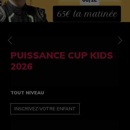
Previous
Nex
FELINE CUP 100%
féminine
TOUT NIVEAU
INSCRIPTION