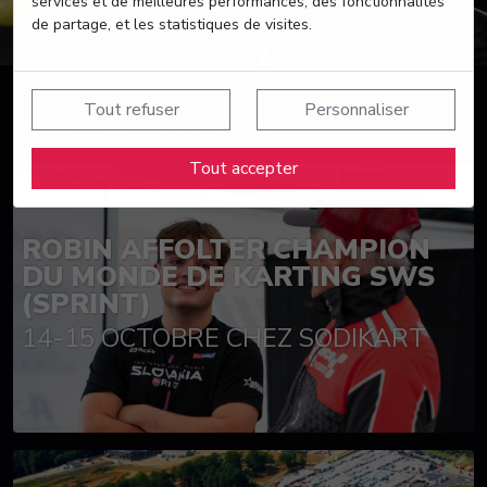
services et de meilleures performances, des fonctionnalités
de partage, et les statistiques de visites.
Tout refuser
Personnaliser
Suivez nos actualités
Tout accepter
ROBIN AFFOLTER CHAMPION
DU MONDE DE KARTING SWS
(SPRINT)
14-15 OCTOBRE CHEZ SODIKART