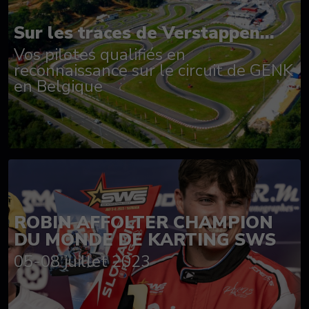
Sur les traces de Verstappen...
Vos pilotes qualifiés en
reconnaissance sur le circuit de GENK
en Belgique
ROBIN AFFOLTER CHAMPION
DU MONDE DE KARTING SWS
05-08 juillet 2023