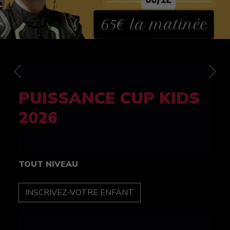
Previous
Nex
FELINE CUP 100%
féminine
TOUT NIVEAU
INSCRIPTION