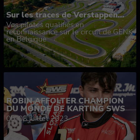
Sur les traces de Verstappen...
Vos pilotes qualifiés en
reconnaissance sur le circuit de GENK
en Belgique
ROBIN AFFOLTER CHAMPION
DU MONDE DE KARTING SWS
05-08 juillet 2023