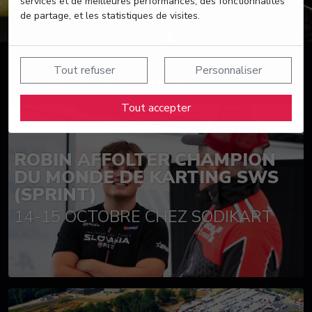
services et de meilleures performances, des fonctionnalités
de partage, et les statistiques de visites.
Tout refuser
Personnaliser
Suivez nos actualités
Tout accepter
ROBIN AFFOLTER CHAMPION
DU MONDE DE KARTING SWS
(SPRINT)
14-15 OCTOBRE CHEZ SODIKART