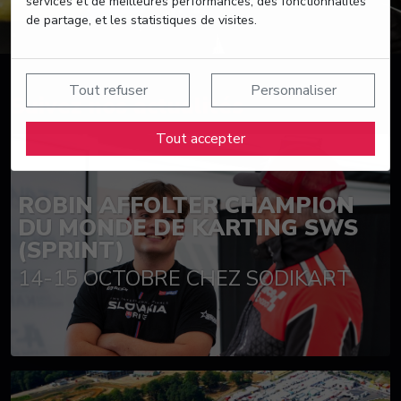
services et de meilleures performances, des fonctionnalités
de partage, et les statistiques de visites.
Tout refuser
Personnaliser
Suivez nos actualités
Tout accepter
ROBIN AFFOLTER CHAMPION
DU MONDE DE KARTING SWS
(SPRINT)
14-15 OCTOBRE CHEZ SODIKART