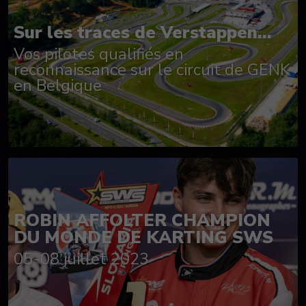
Sur les traces de Verstappen...
Vos pilotes qualifiés en
reconnaissance sur le circuit de GENK
en Belgique
ROBIN AFFOLTER CHAMPION
DU MONDE DE KARTING SWS
05-08 juillet 2023