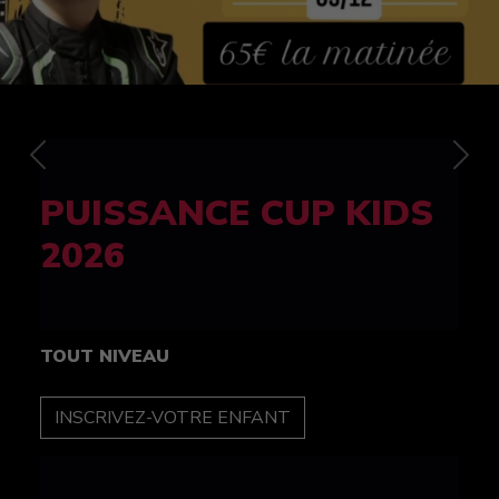
Previous
Nex
FELINE CUP 100%
féminine
TOUT NIVEAU
INSCRIPTION