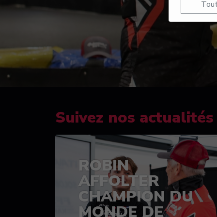
Tout
Suivez nos actualités
ROBIN
AFFOLTER
CHAMPION DU
MONDE DE