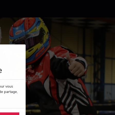
e
pour vous
de partage,