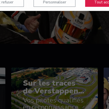
 refuser
Personnaliser
Tout ac
Sur les traces
de Verstappen...
Vos pilotes qualifiés
en reconnaissance