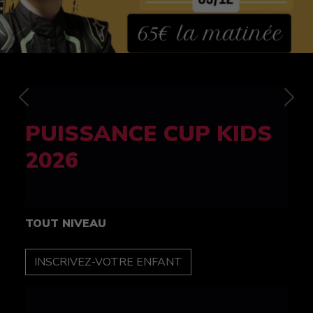
Previous
Nex
FELINE CUP 100%
féminine
TOUT NIVEAU
INSCRIPTION