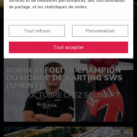
services et de meilleures performances, des fonctionnalités
de partage, et les statistiques de visites.
Tout refuser
Personnaliser
Suivez nos actualités
Tout accepter
ROBIN AFFOLTER CHAMPION
DU MONDE DE KARTING SWS
(SPRINT)
14-15 OCTOBRE CHEZ SODIKART