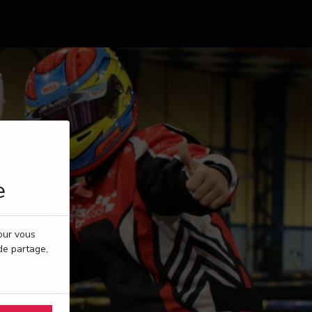
e
pour vous
de partage,