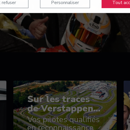
 refuser
Personnaliser
Tout ac
Sur les traces
de Verstappen...
Vos pilotes qualifiés
en reconnaissance