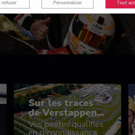
 refuser
Personnaliser
Tout ac
Sur les traces
de Verstappen...
Vos pilotes qualifiés
en reconnaissance