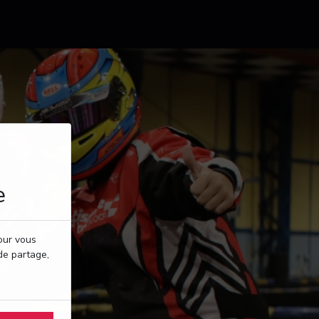
e
pour vous
de partage,