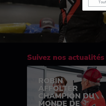
Tout
Suivez nos actualités
ROBIN
AFFOLTER
CHAMPION DU
MONDE DE