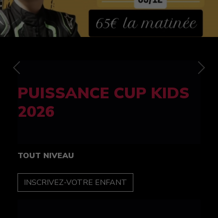
Previous
Nex
FELINE CUP 100%
féminine
TOUT NIVEAU
INSCRIPTION