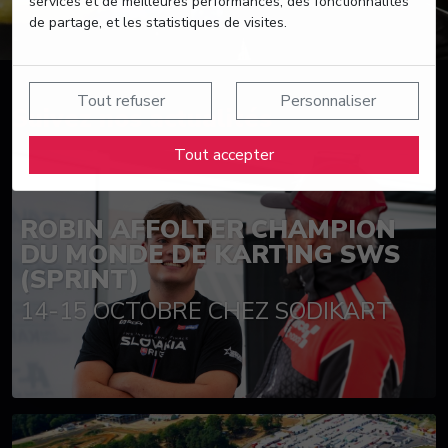
services et de meilleures performances, des fonctionnalités
de partage, et les statistiques de visites.
Tout refuser
Personnaliser
Suivez nos actualités
Tout accepter
ROBIN AFFOLTER CHAMPION
DU MONDE DE KARTING SWS
(SPRINT)
14-15 OCTOBRE CHEZ SODIKART