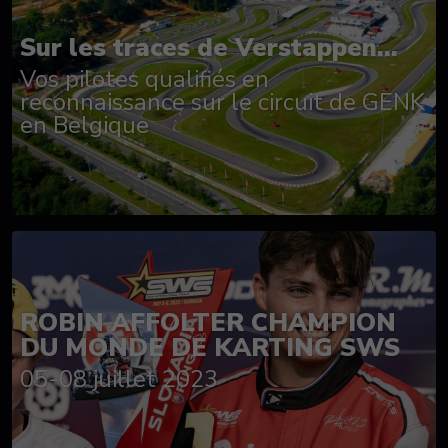
Sur les traces de Verstappen...
Vos pilotes qualifiés en
reconnaissance sur le circuit de GENK
en Belgique
ROBIN AFFOLTER CHAMPION
DU MONDE DE KARTING SWS
05-08 juillet 2023