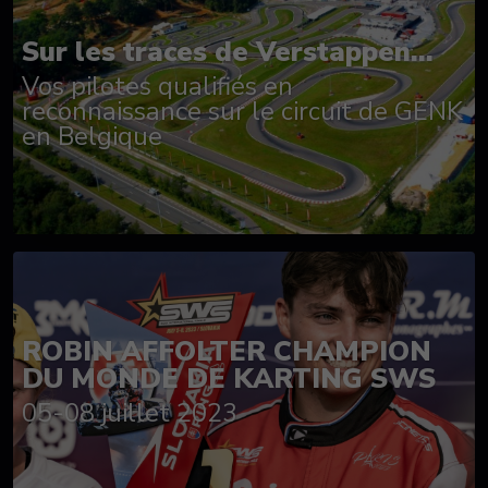
Sur les traces de Verstappen...
Vos pilotes qualifiés en
reconnaissance sur le circuit de GENK
en Belgique
ROBIN AFFOLTER CHAMPION
DU MONDE DE KARTING SWS
05-08 juillet 2023