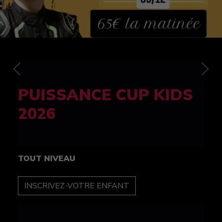
Previous
Nex
FELINE CUP 100%
féminine
TOUT NIVEAU
INSCRIPTION