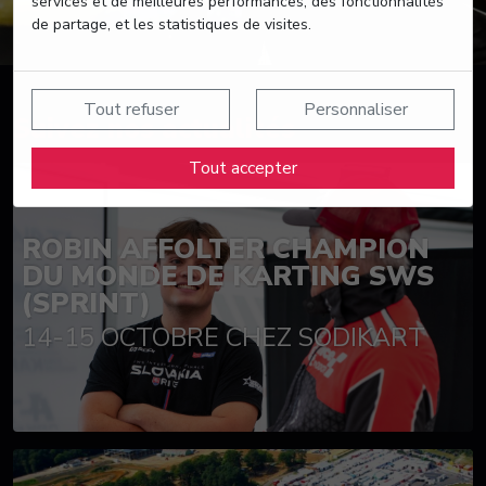
services et de meilleures performances, des fonctionnalités
de partage, et les statistiques de visites.
Tout refuser
Personnaliser
Suivez nos actualités
Tout accepter
ROBIN AFFOLTER CHAMPION
DU MONDE DE KARTING SWS
(SPRINT)
14-15 OCTOBRE CHEZ SODIKART