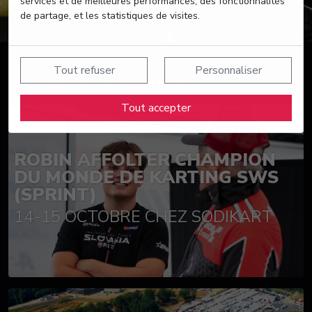
services et de meilleures performances, des fonctionnalités
de partage, et les statistiques de visites.
Tout refuser
Personnaliser
Suivez nos actualités
Tout accepter
ROBIN AFFOLTER CHAMPION
DU MONDE DE KARTING SWS
(SPRINT)
14-15 OCTOBRE CHEZ SODIKART