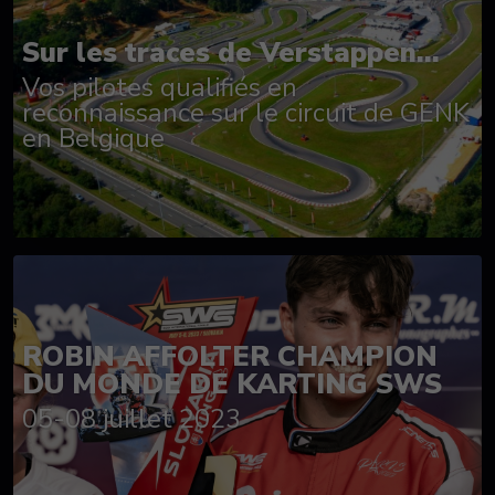
Sur les traces de Verstappen...
Vos pilotes qualifiés en
reconnaissance sur le circuit de GENK
en Belgique
ROBIN AFFOLTER CHAMPION
DU MONDE DE KARTING SWS
05-08 juillet 2023