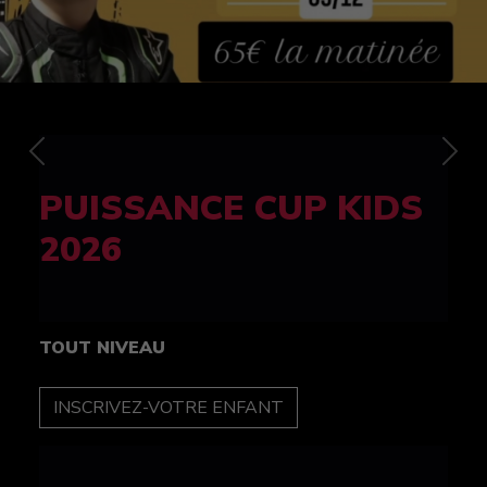
Previous
Nex
FELINE CUP 100%
féminine
TOUT NIVEAU
INSCRIPTION