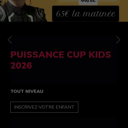
Previous
Nex
FELINE CUP 100%
féminine
TOUT NIVEAU
INSCRIPTION