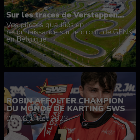
Sur les traces de Verstappen...
Vos pilotes qualifiés en
reconnaissance sur le circuit de GENK
en Belgique
ROBIN AFFOLTER CHAMPION
DU MONDE DE KARTING SWS
05-08 juillet 2023