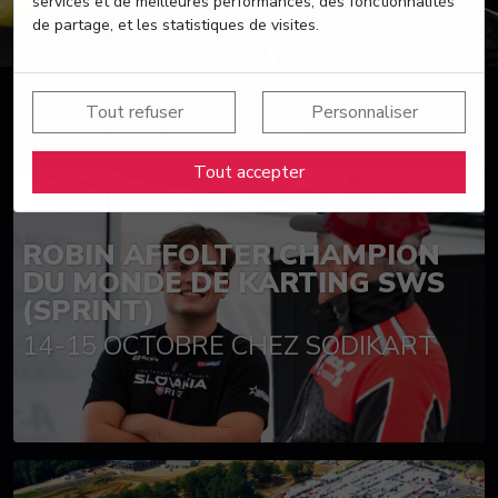
services et de meilleures performances, des fonctionnalités
de partage, et les statistiques de visites.
Tout refuser
Personnaliser
Suivez nos actualités
Tout accepter
ROBIN AFFOLTER CHAMPION
DU MONDE DE KARTING SWS
(SPRINT)
14-15 OCTOBRE CHEZ SODIKART