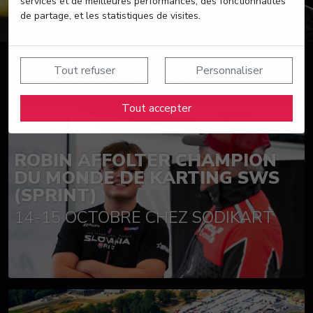
services et de meilleures performances, des fonctionnalités
de partage, et les statistiques de visites.
Tout refuser
Personnaliser
Suivez nos actualités
Tout accepter
ROBIN AFFOLTER CHAMPION
DU MONDE DE KARTING SWS
(SPRINT)
14-15 OCTOBRE CHEZ SODIKART