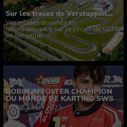
Sur les traces de Verstappen...
Vos pilotes qualifiés en
reconnaissance sur le circuit de GENK
en Belgique
ROBIN AFFOLTER CHAMPION
DU MONDE DE KARTING SWS
05-08 juillet 2023