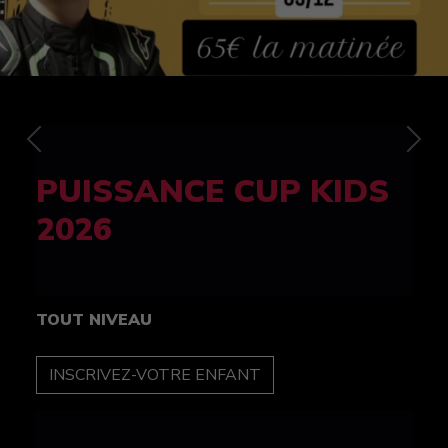
Previous
Nex
FELINE CUP 100%
féminine
TOUT NIVEAU
INSCRIPTION