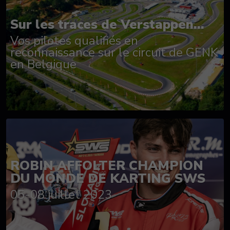
Sur les traces de Verstappen...
Vos pilotes qualifiés en
reconnaissance sur le circuit de GENK
en Belgique
ROBIN AFFOLTER CHAMPION
DU MONDE DE KARTING SWS
05-08 juillet 2023