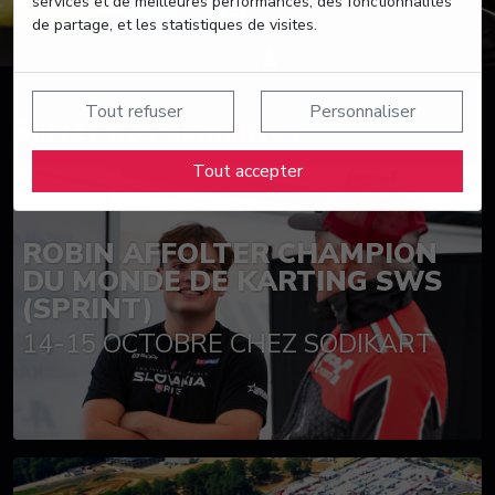
services et de meilleures performances, des fonctionnalités
de partage, et les statistiques de visites.
Tout refuser
Personnaliser
Suivez nos actualités
Tout accepter
ROBIN AFFOLTER CHAMPION
DU MONDE DE KARTING SWS
(SPRINT)
14-15 OCTOBRE CHEZ SODIKART