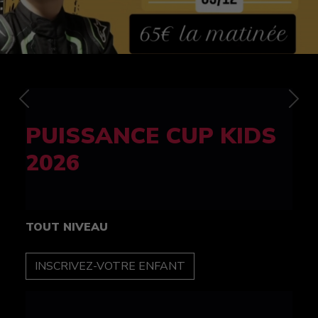
Previous
Nex
FELINE CUP 100%
féminine
TOUT NIVEAU
INSCRIPTION