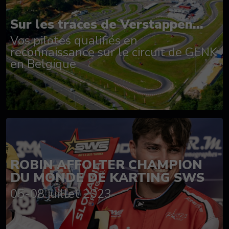
Sur les traces de Verstappen...
Vos pilotes qualifiés en
reconnaissance sur le circuit de GENK
en Belgique
ROBIN AFFOLTER CHAMPION
DU MONDE DE KARTING SWS
05-08 juillet 2023