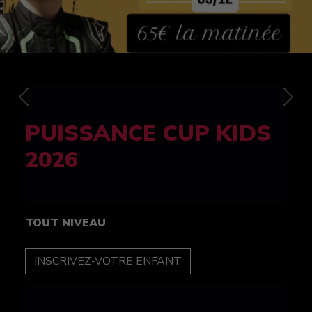
Previous
Nex
FELINE CUP 100%
féminine
TOUT NIVEAU
INSCRIPTION