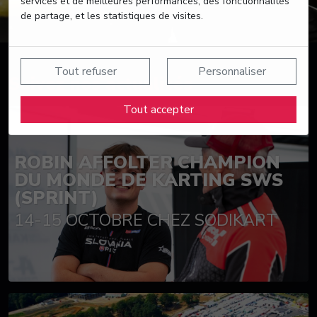
services et de meilleures performances, des fonctionnalités
de partage, et les statistiques de visites.
Tout refuser
Personnaliser
Suivez nos actualités
Tout accepter
ROBIN AFFOLTER CHAMPION
DU MONDE DE KARTING SWS
(SPRINT)
14-15 OCTOBRE CHEZ SODIKART