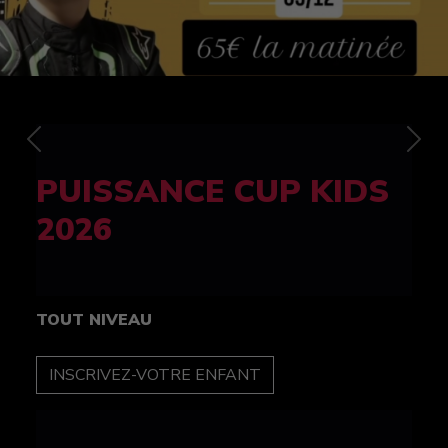
Previous
Nex
FELINE CUP 100%
féminine
TOUT NIVEAU
INSCRIPTION