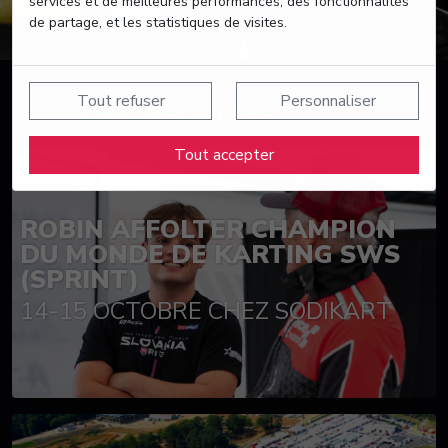
services et de meilleures performances, des fonctionnalités
de partage, et les statistiques de visites.
Tout refuser
Personnaliser
Suivez nos actualités
Tout accepter
ROBIN AFFOLTER CHAMPION
DU MONDE DE KARTING SWS
(SPRINT)
14-15 OCTOBRE CHEZ SODIKART