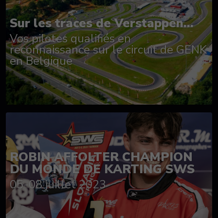
Sur les traces de Verstappen...
Vos pilotes qualifiés en
reconnaissance sur le circuit de GENK
en Belgique
ROBIN AFFOLTER CHAMPION
DU MONDE DE KARTING SWS
05-08 juillet 2023