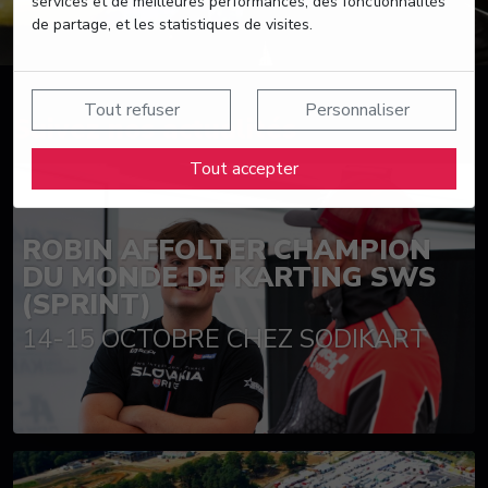
services et de meilleures performances, des fonctionnalités
de partage, et les statistiques de visites.
Tout refuser
Personnaliser
Suivez nos actualités
Tout accepter
ROBIN AFFOLTER CHAMPION
DU MONDE DE KARTING SWS
(SPRINT)
14-15 OCTOBRE CHEZ SODIKART