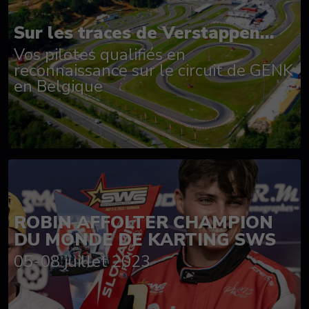
Sur les traces de Verstappen...
Vos pilotes qualifiés en
reconnaissance sur le circuit de GENK
en Belgique
ROBIN AFFOLTER CHAMPION
DU MONDE DE KARTING SWS
05-08 juillet 2023