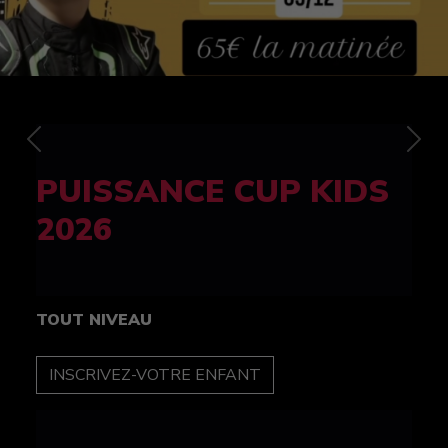
Previous
Nex
FELINE CUP 100%
féminine
TOUT NIVEAU
INSCRIPTION