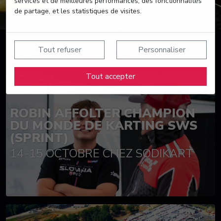
services et de meilleures performances, des fonctionnalités
de partage, et les statistiques de visites.
Tout refuser
Personnaliser
Suivez nos actualités
Tout accepter
ROBIN AFFOLTER CHAMPION
DU MONDE DE KARTING SWS
(SPRINT)
14-15 OCTOBRE CHEZ SODIKART