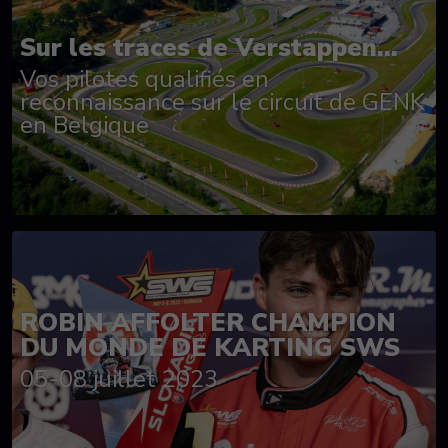
Sur les traces de Verstappen...
Vos pilotes qualifiés en
reconnaissance sur le circuit de GENK
en Belgique
ROBIN AFFOLTER CHAMPION
DU MONDE DE KARTING SWS
05-08 juillet 2023