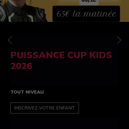
Previous
Nex
FELINE CUP 100%
féminine
TOUT NIVEAU
INSCRIPTION