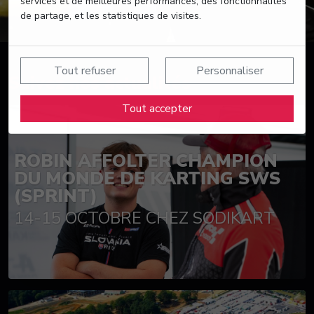
services et de meilleures performances, des fonctionnalités
de partage, et les statistiques de visites.
Tout refuser
Personnaliser
Suivez nos actualités
Tout accepter
ROBIN AFFOLTER CHAMPION
DU MONDE DE KARTING SWS
(SPRINT)
14-15 OCTOBRE CHEZ SODIKART