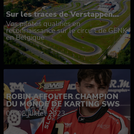
Sur les traces de Verstappen...
Vos pilotes qualifiés en
reconnaissance sur le circuit de GENK
en Belgique
ROBIN AFFOLTER CHAMPION
DU MONDE DE KARTING SWS
05-08 juillet 2023