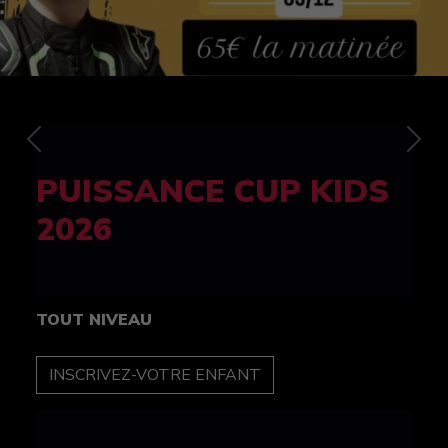
Previous
Nex
FELINE CUP 100%
féminine
TOUT NIVEAU
INSCRIPTION