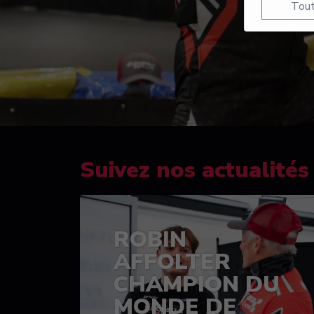
Tout
Suivez nos actualités
ROBIN
AFFOLTER
CHAMPION DU
MONDE DE