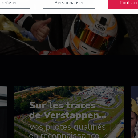
 refuser
Personnaliser
Tout ac
Sur les traces
de Verstappen...
Vos pilotes qualifiés
en reconnaissance