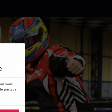
e
pour vous
de partage,