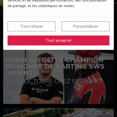
services et de meilleures performances, des fonctionnalités
de partage, et les statistiques de visites.
Tout refuser
Personnaliser
Suivez nos actualités
Tout accepter
ROBIN AFFOLTER CHAMPION
DU MONDE DE KARTING SWS
(SPRINT)
14-15 OCTOBRE CHEZ SODIKART