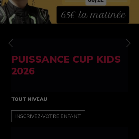
Previous
Nex
FELINE CUP 100%
féminine
TOUT NIVEAU
INSCRIPTION