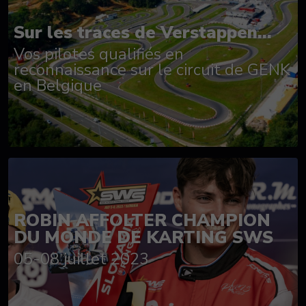
Sur les traces de Verstappen...
Vos pilotes qualifiés en
reconnaissance sur le circuit de GENK
en Belgique
ROBIN AFFOLTER CHAMPION
DU MONDE DE KARTING SWS
05-08 juillet 2023