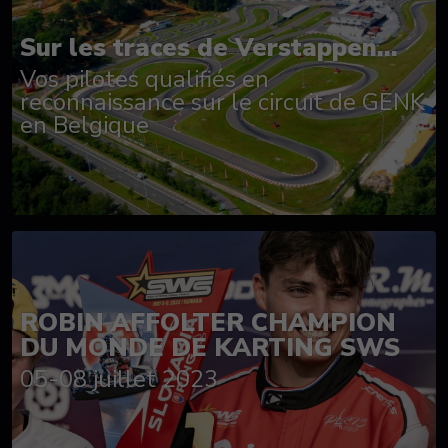
Sur les traces de Verstappen...
Vos pilotes qualifiés en
reconnaissance sur le circuit de GENK
en Belgique
ROBIN AFFOLTER CHAMPION
DU MONDE DE KARTING SWS
05-08 juillet 2023