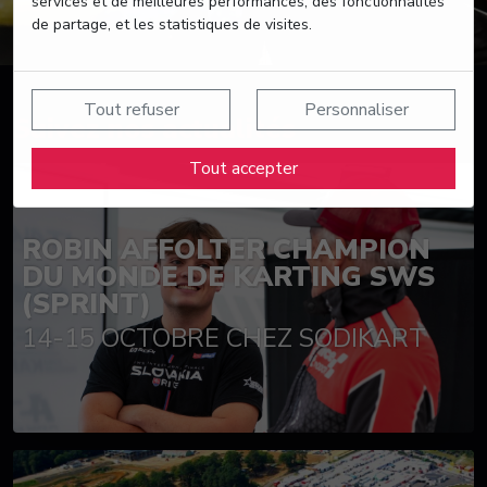
services et de meilleures performances, des fonctionnalités
de partage, et les statistiques de visites.
Tout refuser
Personnaliser
Suivez nos actualités
Tout accepter
ROBIN AFFOLTER CHAMPION
DU MONDE DE KARTING SWS
(SPRINT)
14-15 OCTOBRE CHEZ SODIKART