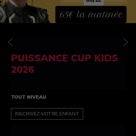
Previous
Nex
FELINE CUP 100%
féminine
TOUT NIVEAU
INSCRIPTION